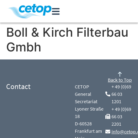
Boll & Kirch Filterbau
Gmbh
Back to Top
Contact
CETOP
+ 49 (0)69
General
66 03
Secretariat
1201
Lyoner Straße
+ 49 (0)69
18
66 03
D-60528
2201
Frankfurt am
info@cetop.