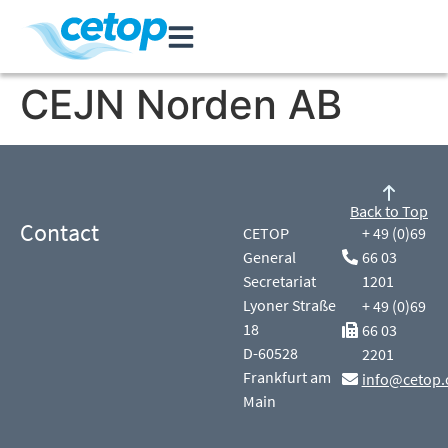
CEJN Norden AB
Back to Top
Contact
CETOP
+ 49 (0)69
General
66 03
Secretariat
1201
Lyoner Straße
+ 49 (0)69
18
66 03
D-60528
2201
Frankfurt am
info@cetop.
Main