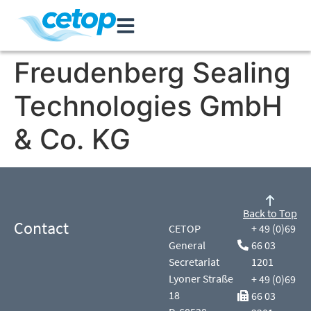
Freudenberg Sealing
Technologies GmbH
& Co. KG
Back to Top
Contact
CETOP
+ 49 (0)69
General
66 03
Secretariat
1201
Lyoner Straße
+ 49 (0)69
18
66 03