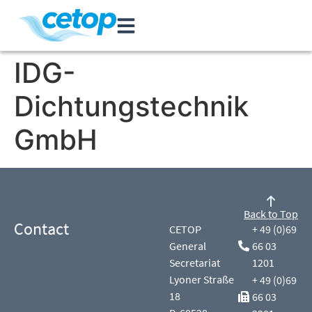
IDG-
Dichtungstechnik
GmbH
Back to Top
Contact
CETOP
+ 49 (0)69
General
66 03
Secretariat
1201
Lyoner Straße
+ 49 (0)69
18
66 03