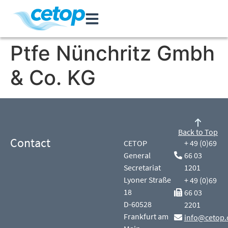
Ptfe Nünchritz Gmbh
& Co. KG
Back to Top
Contact
CETOP
+ 49 (0)69
General
66 03
Secretariat
1201
Lyoner Straße
+ 49 (0)69
18
66 03
D-60528
2201
Frankfurt am
info@cetop.