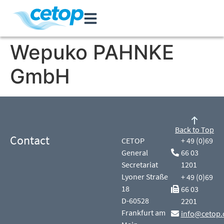
Wepuko PAHNKE
GmbH
Back to Top
Contact
CETOP
+ 49 (0)69
General
66 03
Secretariat
1201
Lyoner Straße
+ 49 (0)69
18
66 03
D-60528
2201
Frankfurt am
info@cetop.