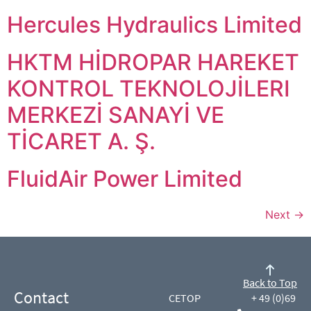
Hercules Hydraulics Limited
HKTM HİDROPAR HAREKET
KONTROL TEKNOLOJİLERI
MERKEZİ SANAYİ VE
TİCARET A. Ş.
FluidAir Power Limited
Next
→
Back to Top
Contact
CETOP
+ 49 (0)69