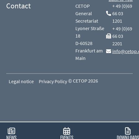
Contact
CETOP
+ 49 (0)69
General
66 03
Secretariat
1201
Lyoner Straße
+ 49 (0)69
18
66 03
D-60528
2201
Frankfurt am
info@cetop.
Main
© CETOP 2026
Legal notice
Privacy Policy
NEWS
EVENTS
DOWNLOADS