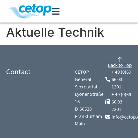
Aktuelle Technik
Back to Top
Contact
CETOP
+ 49 (0)69
General
66 03
Secretariat
1201
Lyoner Straße
+ 49 (0)69
18
66 03
D-60528
2201
Frankfurt am
info@cetop.
Main