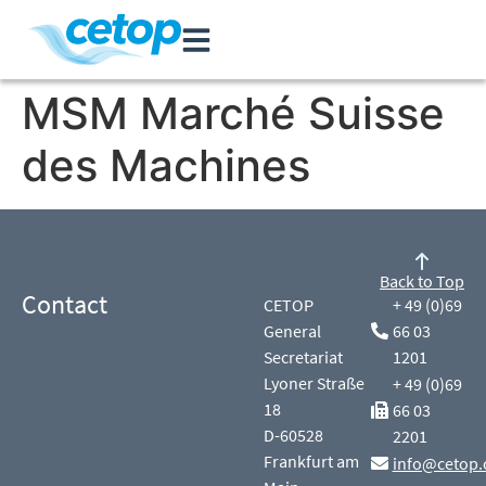
MSM Marché Suisse
des Machines
Back to Top
Contact
CETOP
+ 49 (0)69
General
66 03
Secretariat
1201
Lyoner Straße
+ 49 (0)69
18
66 03
D-60528
2201
Frankfurt am
info@cetop.