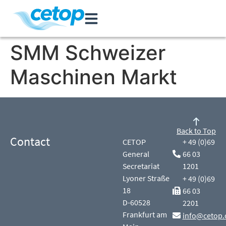
SMM Schweizer
Maschinen Markt
Back to Top
Contact
CETOP
+ 49 (0)69
General
66 03
Secretariat
1201
Lyoner Straße
+ 49 (0)69
18
66 03
D-60528
2201
Frankfurt am
info@cetop.