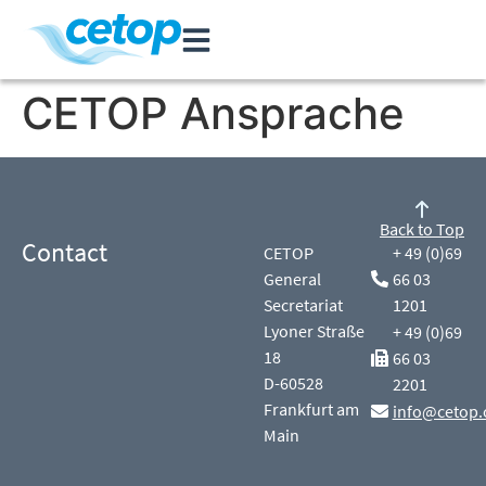
CETOP Ansprache
Back to Top
Contact
CETOP
+ 49 (0)69
General
66 03
Secretariat
1201
Lyoner Straße
+ 49 (0)69
18
66 03
D-60528
2201
Frankfurt am
info@cetop.
Main