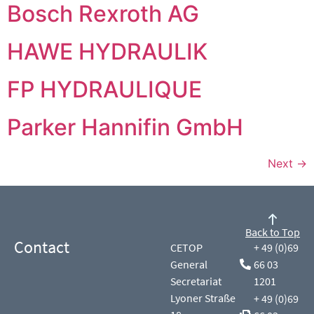
Bosch Rexroth AG
HAWE HYDRAULIK
FP HYDRAULIQUE
Parker Hannifin GmbH
Next
→
Back to Top
Contact
CETOP
+ 49 (0)69
General
66 03
Secretariat
1201
Lyoner Straße
+ 49 (0)69