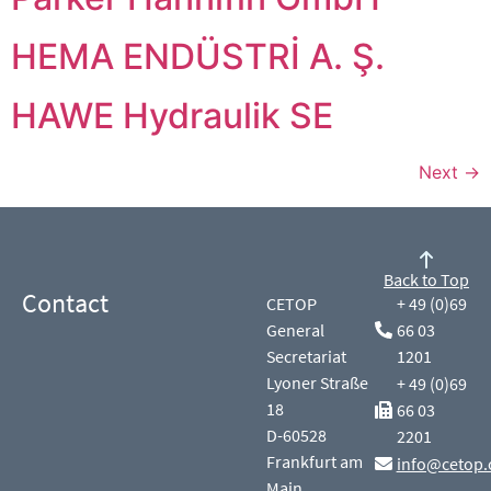
HEMA ENDÜSTRİ A. Ş.
HAWE Hydraulik SE
Next
→
Back to Top
Contact
CETOP
+ 49 (0)69
General
66 03
Secretariat
1201
Lyoner Straße
+ 49 (0)69
18
66 03
D-60528
2201
Frankfurt am
info@cetop.
Main